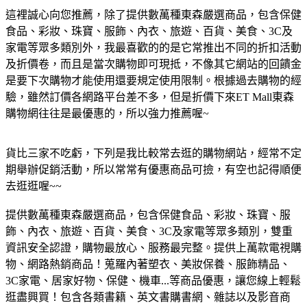
這裡誠心向您推薦，除了提供數萬種東森嚴選商品，包含保健
食品、彩妝、珠寶、服飾、內衣、旅遊、百貨、美食、3C及
家電等眾多類別外，我最喜歡的的是它常推出不同的折扣活動
及折價卷，而且是當次購物即可現抵，不像其它網站的回饋金
是要下次購物才能使用還要規定使用限制。根據過去購物的經
驗，雖然訂價各網路平台差不多，但是折價下來ET Mall東森
購物網往往是最優惠的，所以強力推薦喔~
貨比三家不吃虧，下列是我比較常去逛的購物網站，經常不定
期舉辦促銷活動，所以常常有優惠商品可撿，有空也記得順便
去逛逛喔~~
提供數萬種東森嚴選商品，包含保健食品、彩妝、珠寶、服
飾、內衣、旅遊、百貨、美食、3C及家電等眾多類別，雙重
資訊安全認證，購物最放心、服務最完整。
提供上萬款電視購
物、網路熱銷商品！蒐羅內著塑衣、美妝保養、服飾精品、
3C家電、居家好物、保健、機車...等商品優惠，讓您線上輕鬆
逛盡興買！
包含各類書籍、英文書購書網、雜誌以及影音商