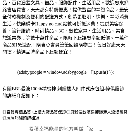
品，百貨涵蓋文具、禮品、服飾配件、生活用品。歡迎您來網
路書店買書，天天都有特價優惠！
提供豐富的精緻商品，最安
全付款機制及便利的配送方式，創造更聰明、快樂、精彩消費
生活，快樂購卡Happy go card點數可折抵消費！
提供美容保
養、流行服飾、時尚精品、3C、數位家電、生活用品、美食
旅遊票券…等數十萬件商品。限時下殺讓您享超低價。
十萬件
商品8H急速配！購衷心會員筆筆回饋購物金！每日好康天天
開搶，精選品牌商品下殺超便宜！
(adsbygoogle = window.adsbygoogle || []).push({});
有關BBL曼波100％精梳棉.刺繡雙人四件式床包組-傢俱寢飾
的詳細介紹如下：
◎百貨專櫃品質+上櫃大廠品質保證◎貝殼波紋滾邊襯飾迷人浪漫氣息
◎層層巧繡如詩桂冠
累積幸福能量的地方叫做「家」...