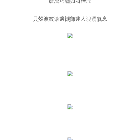
層層巧繡如詩桂冠
貝殼波紋滾邊襯飾迷人浪漫氣息