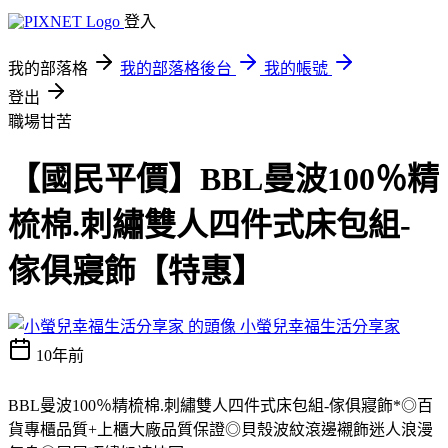
登入
我的部落格
我的部落格後台
我的帳號
登出
職場甘苦
【國民平價】BBL曼波100％精
梳棉.刺繡雙人四件式床包組-
傢俱寢飾【特惠】
小螢兒幸福生活分享家
10年前
BBL曼波100％精梳棉.刺繡雙人四件式床包組-傢俱寢飾*◎百
貨專櫃品質+上櫃大廠品質保證◎貝殼波紋滾邊襯飾迷人浪漫