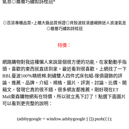
氣息◎層層巧繡如詩桂冠*
◎百貨專櫃品質+上櫃大廠品質保證◎貝殼波紋滾邊襯飾迷人浪漫氣息
◎層層巧繡如詩桂冠
特價：
網路購物對我這種懶人來說是個很方便的功能，在家動動手指
頭，喜歡的東西就直送到家。最近看到很喜歡，上網找了一下
BBL曼波100％精梳棉.刺繡雙人四件式床包組-傢俱寢飾的評
論、推薦、品牌、介紹、規格、圖片、評測、討論、比價、開
箱文，發現它真的很不錯，很多網友都推薦。剛好現在ET
Mall東森購物網有在特價，所以就立馬下訂了！點選下面圖片
可以看到更完整的說明：
(adsbygoogle = window.adsbygoogle || []).push({});