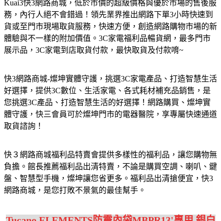
Kuai3快3網路商城，低於市價的超級價格與優於市場的售後服
務，內行人絕不會錯過！領先業界推出網路下單3小時快速到
貨或至門市現場取貨服務，快速方便，創造網路購物市場的新
體驗與不一樣的附加價值。3C家電福利品暢貨網，最多門市
展示品，3C家電到店取貨付款，最快取貨及付款唷~
快3網路商城-燦坤實體守護，挑選3C家電產品、打造智慧生活
好選擇，提供3C數位、生活家電、各式耗材補充品銷售，是
您挑選3C產品、打造智慧生活的好選擇！網路購買、燦坤實
體守護，快三會員可於燦坤門市的電器醫院，享專屬快速通道
取貨諮詢！
快３網路商城福利品特賣會提供多樣性的福利品，讓您購物無
負擔。館長推薦福利品出清特賣，不論是購買空調、喇叭、鍵
盤、智慧型手機，燦坤讓您省更多。福利品出清搶便宜，快3
網路商城，是您打敗不景氣的最佳幫手。
Tucano ELEMENTS防震內袋MBPR13'專用 銀白