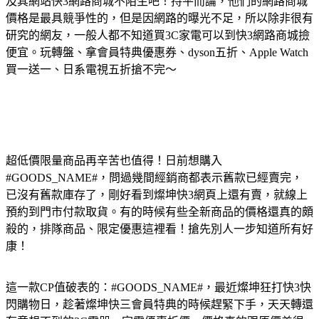
及其網站快3網路商城不陌生吧！持平而論，他們的網路商城
價格是最具競爭性的，但是因網路的曝光不足，所以除非很有
研究的網友，一般人都不知道買3C家電可以到快3網路商城撿
便宜。玩轉盤、拿會員特典優惠券、dyson五折、Apple Watch
買一送一、日系電視五折搶不完～
超低價限量商品再辛苦也值得！日前想購入
#GOODS_NAME#，問過幾間經銷商都表示舊款已經賣完，
已沒有舊款庫存了，剛好看到燦坤快3網頁上還有賣，就線上
預約到門市付款取貨。有的時候有些全新商品的價格還真的頗
殺的，排隊商品、限定優惠這裡看！搶先別人一步知道所有好
康！
這一款CP值破表的：#GOODS_NAME#，最近燦坤狂打快3快
閃購物日，趁著燦坤快三會員特典的時候趕緊下手，天天轉還