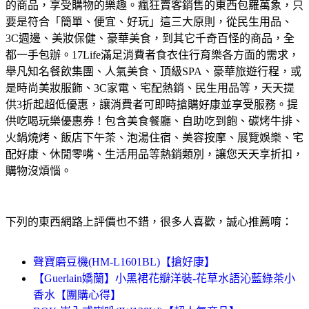
的商品，享受購物的樂趣。
瘋狂賣客銷售的東西包羅萬象，只
要是符合「簡單、便宜、好玩」這三大原則，從民生用品、
3C週邊、美妝保健、豪華美食，到其它千奇百怪的商品，全
都一手包辦。
17Life滿足消費者食衣住行育樂各方面的需求，
舉凡知名餐飲集團、人氣美食、頂級SPA、豪華旅遊行程，或
是時尚美妝服飾、3C家電、宅配熱銷、民生用品等，天天提
供3折起超低優惠，讓消費者可即時搶購好康並享受服務。
提
供吃喝玩樂優惠券！包含美食餐廳、自助吃到飽、碳烤牛排、
火鍋燒烤、飯店下午茶、泡湯住宿、美容按摩、展覽娛樂、宅
配好康、休閒零嘴、生活用品等熱銷類別，讓您天天享折扣，
購物沒煩惱。
下列的東西網路上評價也不錯，很多人喜歡，誠心推薦唷：
聲寶磨豆機(HM-L1601BL)【搶好康】
【Guerlain嬌蘭】小黑裙花瓣洋裝-花草水語沁藍綠茶小
香水【團購心得】