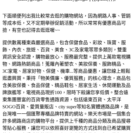
下面順便列出我比較常去逛的購物網站，因為網路人事、管銷
等成本低，又不定期舉辦促銷活動，所以常常有優惠商品可
撿，有空也記得去逛逛喔~~
提供數萬種東森嚴選商品，包含保健食品、彩妝、珠寶、服
飾、內衣、旅遊、百貨、美食、3C及家電等眾多類別，雙重
資訊安全認證，購物最放心、服務最完整。
提供上萬款電視購
物、網路熱銷商品！蒐羅內著塑衣、美妝保養、服飾精品、
3C家電、居家好物、保健、機車...等商品優惠，讓您線上輕鬆
逛盡興買。
秉持「物美價廉、優質服務」的核心理念，商品包
含美妝保養、食品保健、精品鞋包、居家生活、休閒運動及品
牌旗艦等，電視商品現折100，限時下殺讓您享低價。
整合遠
東集團豐富的百貨零售通路資源，包括遠東百貨、太平洋
SOGO百貨、愛買量販店、city super等知名實體通路品牌，是
台灣唯一一個匯聚專櫃品牌特賣的網站。
樂天市場是一個集合
許多網路商店的購物平台，提供上千種的商品分類及商品搜尋
等貼心服務，讓您可以依照喜好瀏覽的方式找到自已希望購買