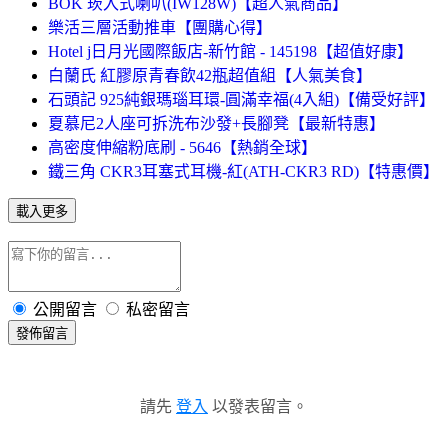
BOK 崁入式喇叭(IW128W)【超人氣商品】
樂活三層活動推車【團購心得】
Hotel j日月光國際飯店-新竹館 - 145198【超值好康】
白蘭氏 紅膠原青春飲42瓶超值組【人氣美食】
石頭記 925純銀瑪瑙耳環-圓滿幸福(4入組)【備受好評】
夏慕尼2人座可拆洗布沙發+長腳凳【最新特惠】
高密度伸縮粉底刷 - 5646【熱銷全球】
鐵三角 CKR3耳塞式耳機-紅(ATH-CKR3 RD)【特惠價】
載入更多
公開留言
私密留言
發佈留言
請先
登入
以發表留言。