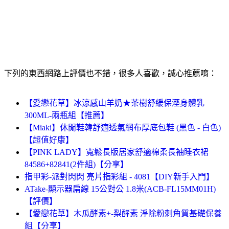
下列的東西網路上評價也不錯，很多人喜歡，誠心推薦唷：
【愛戀花草】冰涼感山羊奶★茶樹舒緩保溼身體乳
300ML-兩瓶組【推薦】
【Miaki】休閒鞋韓舒適透氣網布厚底包鞋 (黑色 - 白色)
【超值好康】
【PINK LADY】寬鬆長版居家舒適棉柔長袖睡衣裙
84586+82841(2件組)【分享】
指甲彩-派對閃閃 亮片指彩組 - 4081【DIY新手入門】
ATake-顯示器扁線 15公對公 1.8米(ACB-FL15MM01H)
【評價】
【愛戀花草】木瓜酵素+-梨酵素 淨除粉刺角質基礎保養
組【分享】