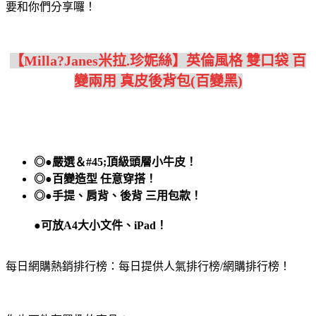
要和你們分享囉！
【Milla?Janes米拉.珍妮絲】英倫風格 雙口袋 百
變兩用 真皮後背包(百變黑)
◎●嚴選＆#45;頂級頭層小牛皮！
◎●百變造型 任意穿搭！
◎●手提、肩背、後背 三用包款！
●可放A4大小文件、iPad！
每日網購熱銷排行榜：每日提供人氣排行榜/網購排行榜！