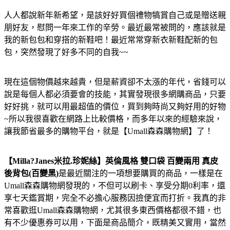
人人都說新年新希望，是該好好買個禮物犒賞自己或是贈送親
朋好友，慰問一年來工作的辛勞。最近最常被問的，應該就是
我的新包包和穿搭的新鞋吧！最近常常穿新衣新鞋配新的包
包，突然發現了好多不同的自我~~
現在這個物價越來越貴，但是薪資卻不太漲的年代，省錢可以
說是每個人都必須要會的技能，其實發現很多網購商品，只要
好好挑，就可以用最超值的價位，買到夠時尚又夠好用的好物
~所以我很喜歡在網路上比較價格，而多年以來的經驗來說，
讓我節省最多的購物平台，就是【Umall森森購物網】了！
【Milla?Janes米拉.珍妮絲】英倫風格 雙口袋 百變兩用 真皮
後背包(百變黑)
是最近關注的一項想要購買的商品，一樣是在
Umall森森購物網發現的，不但可以刷卡、享受分期0利率，還
享七天鑑賞期，完全不必擔心服務因撿便宜而打折。我真的非
常喜歡逛Umall森森購物網，尤其很多東西價格都很不錯，也
有不少優惠券可以用，下面是商品簡介，既精美又實用，當然