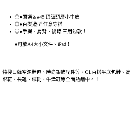
◎●嚴選＆#45;頂級頭層小牛皮！
◎●百變造型 任意穿搭！
◎●手提、肩背、後背 三用包款！
●可放A4大小文件、iPad！
特搜日韓空運鞋包、時尚銀飾配件等。OL百搭平底包鞋、高
跟鞋、長靴、踝靴、牛津鞋等全面熱銷中。！