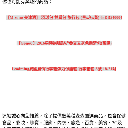
你也可能有興趣的商品：
【Mizuno 美津濃】 羽球包 雙肩包 旅行包 (黑x灰x黃) 63DD540004
【Gonex 】2016男時尚弧形折疊交叉灰色肩背包(預購)
Leadming異國風情行李箱彈力保護套 行李箱套 S號 18-21吋
這裡誠心向您推薦，除了提供數萬種森森嚴選商品，包含保健
食品、彩妝、珠寶、服飾、內衣、旅遊、百貨、美食、3C及