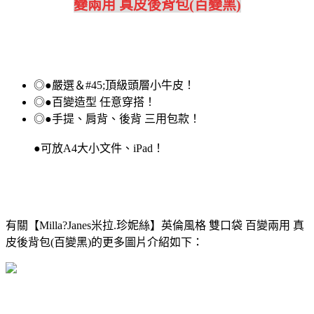
變兩用 真皮後背包(百變黑)
◎●嚴選＆#45;頂級頭層小牛皮！
◎●百變造型 任意穿搭！
◎●手提、肩背、後背 三用包款！
●可放A4大小文件、iPad！
有關【Milla?Janes米拉.珍妮絲】英倫風格 雙口袋 百變兩用 真
皮後背包(百變黑)的更多圖片介紹如下：