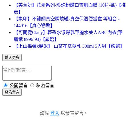
【美萱妍】花妍系列-珍珠粉嫩白雪肌面膜 (10片-盒)【推
薦】
【象印】不鏽鋼真空燜燒罐-真空保溫便當盒 等組合 -
144916【真心勸敗】
【可蘭霓Clany】輕盈水漾爆乳華麗水美人ABC內衣(華
麗紫 8996-93)【嚴選】
【上山採藥x幾米】 山茶花洗髮乳 300ml 5入組【嚴選】
載入更多
公開留言
私密留言
發佈留言
請先
登入
以發表留言。