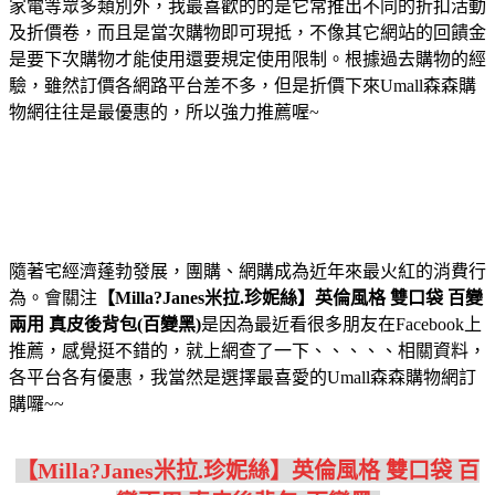
家電等眾多類別外，我最喜歡的的是它常推出不同的折扣活動
及折價卷，而且是當次購物即可現抵，不像其它網站的回饋金
是要下次購物才能使用還要規定使用限制。根據過去購物的經
驗，雖然訂價各網路平台差不多，但是折價下來Umall森森購
物網往往是最優惠的，所以強力推薦喔~
隨著宅經濟蓬勃發展，團購、網購成為近年來最火紅的消費行
為。會關注
【Milla?Janes米拉.珍妮絲】英倫風格 雙口袋 百變
兩用 真皮後背包(百變黑)
是因為最近看很多朋友在Facebook上
推薦，感覺挺不錯的，就上網查了一下、、、、、相關資料，
各平台各有優惠，我當然是選擇最喜愛的Umall森森購物網訂
購囉~~
【Milla?Janes米拉.珍妮絲】英倫風格 雙口袋 百