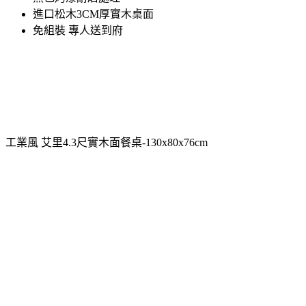
進口松木3CM厚實木桌面
免組裝 專人送到府
工業風 艾里4.3尺實木面餐桌-130x80x76cm