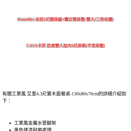
Homelike 朵拉5尺掀床組+獨立筒床墊-雙人(二色任選)
CASA卡莎 尼肯雙人加大6尺床架(不含床墊)
有關工業風 艾里4.3尺實木面餐桌-130x80x76cm的詳細介紹如
下：
工業風金屬水管腳架
黑色烤漆耐磨處理