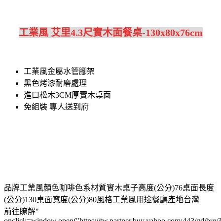
工業風 艾里4.3尺實木面餐桌-130x80x76cm
工業風金屬水管腳架
黑色烤漆耐磨處理
進口松木3CM厚實木桌面
免組裝 專人送到府
品牌工業風顏色咖啡色系材質實木桌子高度(公分)76桌面長度
(公分)130桌面寬度(公分)80風格工業風用途餐廳產地台灣
前往瞭解"
onclick=window.open("https://tw.partner.buy.yahoo.com:443/gd/buy