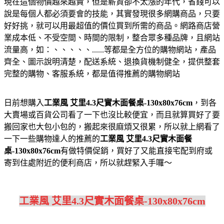
現在這個物價越來越貴，但是薪資卻不太漲的年代，省錢可以
說是每個人都必須要會的技能，其實發現很多網購商品，只要
好好挑，就可以用最超值的價位買到所需的商品。網路商店營
業成本低、不受空間、時間的限制，整合眾多種品牌，且網站
流量高，如：、、、、、......等都是全方位的購物網站，產品
齊全、圖示說明清楚，配送系統、退換貨機制健全，提供整套
完整的購物、客服系統，都是值得推薦的購物網站
日前想購入
工業風 艾里4.3尺實木面餐桌-130x80x76cm
，到各
大賣場或百貨公司看了一下也沒比較便宜，而且就算買好了要
搬回家也大包小包的，搬起來很麻煩又很累，所以就上網看了
一下一些購物達人的推薦的
工業風 艾里4.3尺實木面餐
桌-130x80x76cm
有做特價促銷，買好了又能直接宅配到府或
寄到住處附近的便利商店，所以就趕緊入手囉～
工業風 艾里4.3尺實木面餐桌-130x80x76cm