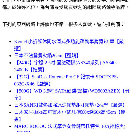
方面、不重覆使用者、國內網友的到達率與網友平均停留時間
都居於領導地位，為台灣最受網友歡迎的網際網路領導品牌。
下列的東西網路上評價也不錯，很多人喜歡，誠心推薦唷：
Kernel 小折族休閒水滴式多功能運動單肩背包-藍【嚴
選】
日本不沾鴛鴦火鍋26cm【選購】
【240G】宇瞻 2.5吋 固態硬碟(AS340系列) AS340-
240GB【推薦】
【32G】SanDisk Extreme Pro CF 記憶卡 SDCFXPS-
032G-X46【嚴選】
【500G】WD 3.5吋 SATA硬碟(黑標) WD5003AZEX【分
享】
日本SANKI散熱加強冰涼床墊組-1床墊+2枕墊【嚴選】
日木家居-Jake杰可實木小茶几-寬60x深60x高45cm【優
惠】
MARC ROCOO 法式摩登女伶鏈帶托特包-107(神秘黑)