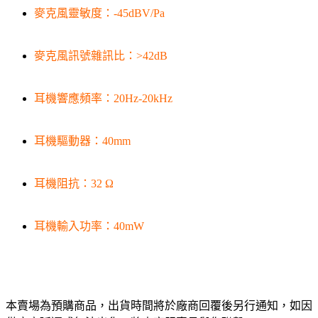
麥克風靈敏度：-45dBV/Pa
麥克風訊號雜訊比：>42dB
耳機響應頻率：20Hz-20kHz
耳機驅動器：40mm
耳機阻抗：32 Ω
耳機輸入功率：40mW
本賣場為預購商品，出貨時間將於廠商回覆後另行通知，如因