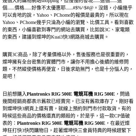
幾個大的購物網站shopping，但慢慢的發現......這個......這
個......價格......好像不太優惠耶......#$%^$#@。沒錯，小編幾乎
可以肯地的說，Yahoo、PChome的報價是最貴的，所以現在
Yahoo、PChome幾乎只淪為小編的瀏覽、比價工具。看到喜歡
的東西，小編喜歡到專門的網站去購買，比如說3C、家電類
的東西，建議到燦坤的Kuai3快3網路商城去購買。
購買3C商品，除了考量價格以外，售後服務也是很重要的，
燦坤擁有全台密集的實體門市，讓你不用擔心後續的維修問
題，不然縱使價格再便宜，日後求助無門，也是十分惱人的，
是吧！
日前想購入
Plantronics RIG 500E 電競耳機 RIG 500E
，問過
幾間經銷商都表示舊款已經賣完，已沒有舊款庫存了，剛好看
到燦坤快3網頁上還有賣，就線上預約到門市付款取貨。有的
時候這些商品的價格還真的頗殺的，於是乎，這一款CP值破
表的：
Plantronics RIG 500E 電競耳機 RIG 500E
，在最近燦
坤狂打快3快閃購物日，趁著燦坤快三會員特典的時候趕緊下