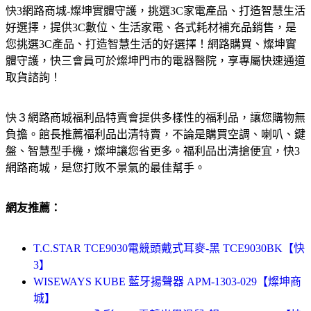
快3網路商城-燦坤實體守護，挑選3C家電產品、打造智慧生活
好選擇，提供3C數位、生活家電、各式耗材補充品銷售，是
您挑選3C產品、打造智慧生活的好選擇！網路購買、燦坤實
體守護，快三會員可於燦坤門市的電器醫院，享專屬快速通道
取貨諮詢！
快３網路商城福利品特賣會提供多樣性的福利品，讓您購物無
負擔。館長推薦福利品出清特賣，不論是購買空調、喇叭、鍵
盤、智慧型手機，燦坤讓您省更多。福利品出清搶便宜，快3
網路商城，是您打敗不景氣的最佳幫手。
網友推薦：
T.C.STAR TCE9030電競頭戴式耳麥-黑 TCE9030BK【快
3】
WISEWAYS KUBE 藍牙揚聲器 APM-1303-029【燦坤商
城】