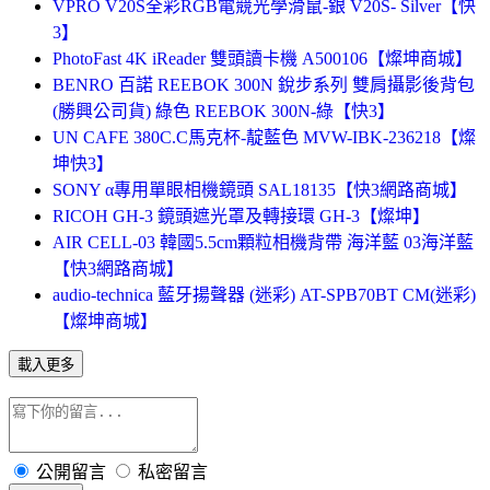
VPRO V20S全彩RGB電競光學滑鼠-銀 V20S- Silver【快
3】
PhotoFast 4K iReader 雙頭讀卡機 A500106【燦坤商城】
BENRO 百諾 REEBOK 300N 銳步系列 雙肩攝影後背包
(勝興公司貨) 綠色 REEBOK 300N-綠【快3】
UN CAFE 380C.C馬克杯-靛藍色 MVW-IBK-236218【燦
坤快3】
SONY α專用單眼相機鏡頭 SAL18135【快3網路商城】
RICOH GH-3 鏡頭遮光罩及轉接環 GH-3【燦坤】
AIR CELL-03 韓國5.5cm顆粒相機背帶 海洋藍 03海洋藍
【快3網路商城】
audio-technica 藍牙揚聲器 (迷彩) AT-SPB70BT CM(迷彩)
【燦坤商城】
載入更多
公開留言
私密留言